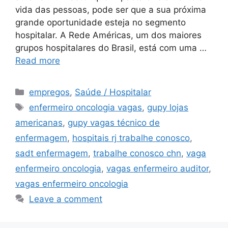
vida das pessoas, pode ser que a sua próxima
grande oportunidade esteja no segmento
hospitalar. A Rede Américas, um dos maiores
grupos hospitalares do Brasil, está com uma …
Read more
Categories
empregos
,
Saúde / Hospitalar
Tags
enfermeiro oncologia vagas
,
gupy lojas
americanas
,
gupy vagas técnico de
enfermagem
,
hospitais rj trabalhe conosco
,
sadt enfermagem
,
trabalhe conosco chn
,
vaga
enfermeiro oncologia
,
vagas enfermeiro auditor
,
vagas enfermeiro oncologia
Leave a comment