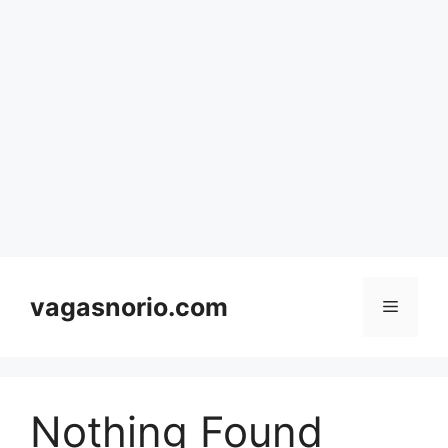
Skip
to
content
vagasnorio.com
Menu
Nothing Found