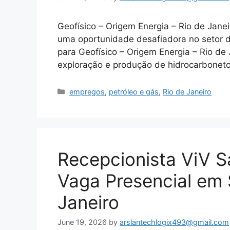
Geofísico – Origem Energia – Rio de Janei
uma oportunidade desafiadora no setor d
para Geofísico – Origem Energia – Rio de
exploração e produção de hidrocarboneto
Categories
empregos
,
petróleo e gás
,
Rio de Janeiro
Recepcionista ViV 
Vaga Presencial em 
Janeiro
June 19, 2026
by
arslantechlogix493@gmail.com