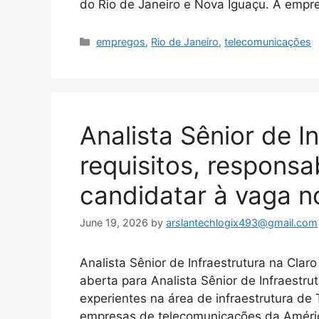
do Rio de Janeiro e Nova Iguaçu. A empre
Categories
empregos
,
Rio de Janeiro
,
telecomunicações
Analista Sênior de In
requisitos, respons
candidatar à vaga n
June 19, 2026
by
arslantechlogix493@gmail.com
Analista Sênior de Infraestrutura na Cla
aberta para Analista Sênior de Infraestrut
experientes na área de infraestrutura d
empresas de telecomunicações da América