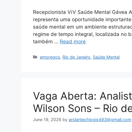
Recepcionista ViV Saúde Mental Gávea A
representa uma oportunidade importante 
saúde mental em um ambiente estruturad
regime de tempo integral, localizada no b
também …
Read more
Categories
empregos
,
Rio de Janeiro
,
Saúde Mental
Vaga Aberta: Analist
Wilson Sons – Rio de
June 19, 2026
by
arslantechlogix493@gmail.com