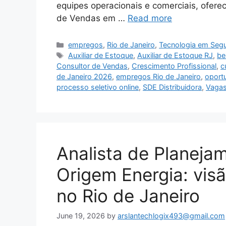
equipes operacionais e comerciais, ofere
de Vendas em …
Read more
Categories
empregos
,
Rio de Janeiro
,
Tecnologia em Segu
Tags
Auxiliar de Estoque
,
Auxiliar de Estoque RJ
,
be
Consultor de Vendas
,
Crescimento Profissional
,
c
de Janeiro 2026
,
empregos Rio de Janeiro
,
oport
processo seletivo online
,
SDE Distribuidora
,
Vagas
Analista de Planeja
Origem Energia: vis
no Rio de Janeiro
June 19, 2026
by
arslantechlogix493@gmail.com