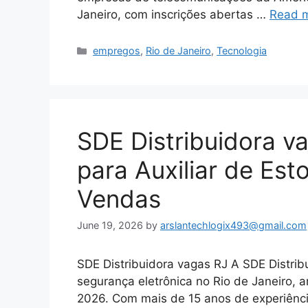
Janeiro, com inscrições abertas …
Read 
Categories
empregos
,
Rio de Janeiro
,
Tecnologia
SDE Distribuidora v
para Auxiliar de Est
Vendas
June 19, 2026
by
arslantechlogix493@gmail.com
SDE Distribuidora vagas RJ A SDE Distrib
segurança eletrônica no Rio de Janeiro,
2026. Com mais de 15 anos de experiênc