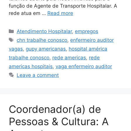
função de Agente de Transporte Hospitalar. A
rede atua em …
Read more
Categories
Atendimento Hospitalar
,
empregos
Tags
chn trabalhe conosco
,
enfermeiro auditor
vagas
,
gupy americanas
,
hospital américa
trabalhe conosco
,
rede americas
,
rede
americas hospitais
,
vaga enfermeiro auditor
Leave a comment
Coordenador(a) de
Pessoas & Cultura: A