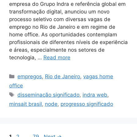
empresa do Grupo Indra e referência global em
transformação digital, anunciou um novo
processo seletivo com diversas vagas de
emprego no Rio de Janeiro e em regime de
home office. As oportunidades contemplam
profissionais de diferentes níveis de experiência
e áreas, especialmente nos setores de
tecnologia, …
Read more
Categories
empregos
,
Rio de Janeiro
,
vagas home
office
Tags
disseminação significado
,
indra web
,
minsait brasil
,
node
,
progresso significado
Page
Page
Page
1
2
…
79
Next
→