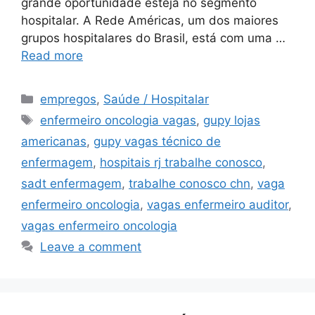
grande oportunidade esteja no segmento
hospitalar. A Rede Américas, um dos maiores
grupos hospitalares do Brasil, está com uma …
Read more
Categories
empregos
,
Saúde / Hospitalar
Tags
enfermeiro oncologia vagas
,
gupy lojas
americanas
,
gupy vagas técnico de
enfermagem
,
hospitais rj trabalhe conosco
,
sadt enfermagem
,
trabalhe conosco chn
,
vaga
enfermeiro oncologia
,
vagas enfermeiro auditor
,
vagas enfermeiro oncologia
Leave a comment