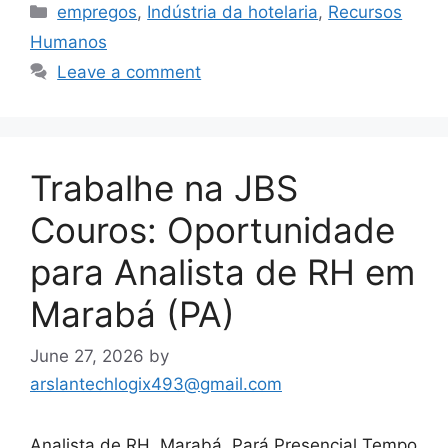
Categories
empregos
,
Indústria da hotelaria
,
Recursos
Humanos
Leave a comment
Trabalhe na JBS
Couros: Oportunidade
para Analista de RH em
Marabá (PA)
June 27, 2026
by
arslantechlogix493@gmail.com
Analista de RH Marabá, Pará Presencial Tempo