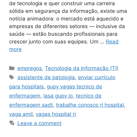
de tecnologia e quer construir uma carreira
sólida em segurança da informação, existe uma
notícia animadora: o mercado está aquecido e
empresas de diferentes setores — inclusive da
saúde — estão buscando profissionais para
crescer junto com suas equipes. Um …
Read
more
Categories
empregos
,
Tecnologia da Informação (TI)
Tags
assistente de patologia
,
enviar currículo
para hospitais
,
gupy vagas tecnico de
enfermagem
,
lasa gupy io
,
tecnico de
enfermagem sadt
,
trabalhe conosco rj hospital
,
vaga amil
,
vagas hospital rj
Leave a comment