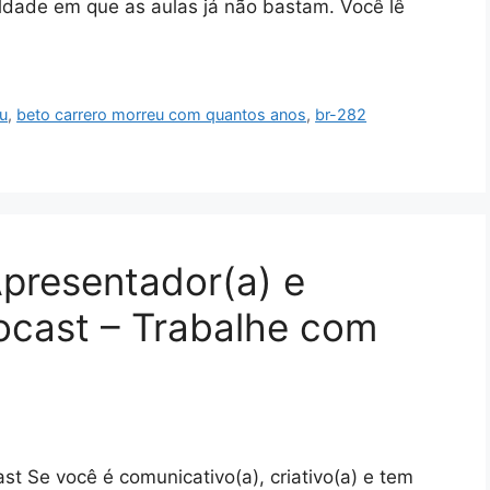
ldade em que as aulas já não bastam. Você lê
u
,
beto carrero morreu com quantos anos
,
br-282
Apresentador(a) e
ocast – Trabalhe com
st Se você é comunicativo(a), criativo(a) e tem