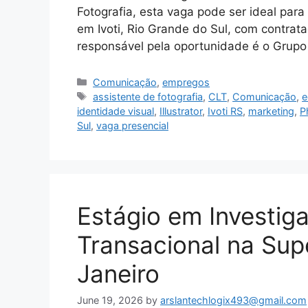
Fotografia, esta vaga pode ser ideal para 
em Ivoti, Rio Grande do Sul, com contrat
responsável pela oportunidade é o Grupo
Categories
Comunicação
,
empregos
Tags
assistente de fotografia
,
CLT
,
Comunicação
,
e
identidade visual
,
Illustrator
,
Ivoti RS
,
marketing
,
P
Sul
,
vaga presencial
Estágio em Investi
Transacional na Sup
Janeiro
June 19, 2026
by
arslantechlogix493@gmail.com