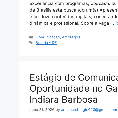
experiência com programas, podcasts ou 
de Brasília está buscando um(a) Apresent
e produzir conteúdos digitais, conectand
dinâmica e profissional. Sobre a vaga …
R
Categories
Comunicação
,
empregos
Tags
Brasília - DF
Estágio de Comunica
Oportunidade no Ga
Indiara Barbosa
June 21, 2026
by
arslantechlogix493@gmail.com