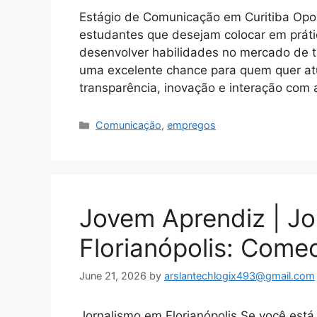
Estágio de Comunicação em Curitiba Opor
estudantes que desejam colocar em prát
desenvolver habilidades no mercado de t
uma excelente chance para quem quer atu
transparência, inovação e interação com
Categories
Comunicação
,
empregos
Jovem Aprendiz | J
Florianópolis: Come
June 21, 2026
by
arslantechlogix493@gmail.com
Jornalismo em Florianópolis Se você est