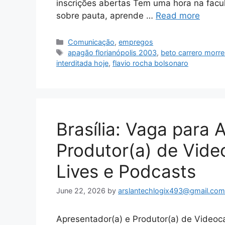
inscrições abertas Tem uma hora na facu
sobre pauta, aprende …
Read more
Categories
Comunicação
,
empregos
Tags
apagão florianópolis 2003
,
beto carrero morre
interditada hoje
,
flavio rocha bolsonaro
Brasília: Vaga para 
Produtor(a) de Vide
Lives e Podcasts
June 22, 2026
by
arslantechlogix493@gmail.com
Apresentador(a) e Produtor(a) de Videoca