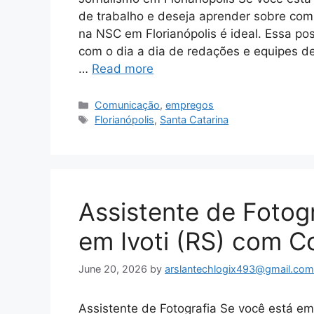
de trabalho e deseja aprender sobre com
na NSC em Florianópolis é ideal. Essa po
com o dia a dia de redações e equipes d
…
Read more
Categories
Comunicação
,
empregos
Tags
Florianópolis
,
Santa Catarina
Assistente de Fotogr
em Ivoti (RS) com C
June 20, 2026
by
arslantechlogix493@gmail.com
Assistente de Fotografia Se você está 