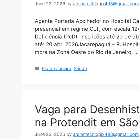
June 22, 2026
by
arslantechlogix493@gmail.com
Agente Portaria Acolhedor no Hospital C
presencial em regime CLT, com escala 1
Deficiência (PcD). Inscrições até 20 de a
até: 20 abr. 2026Jacarepaguá – RJHospit
mora na Zona Oeste do Rio de Janeiro, 
Categories
Rio de Janeiro
,
Saúde
Vaga para Desenhis
na Protendit em São
June 22, 2026
by
arslantechlogix493@gmail.com