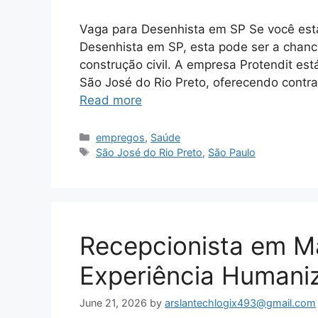
Vaga para Desenhista em SP Se você es
Desenhista em SP, esta pode ser a chance
construção civil. A empresa Protendit es
São José do Rio Preto, oferecendo contra
Read more
Categories
empregos
,
Saúde
Tags
São José do Rio Preto
,
São Paulo
Recepcionista em Ma
Experiência Humani
June 21, 2026
by
arslantechlogix493@gmail.com