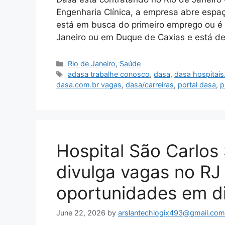
Engenharia Clínica, a empresa abre espaç
está em busca do primeiro emprego ou é
Janeiro ou em Duque de Caxias e está d
Categories
Rio de Janeiro
,
Saúde
Tags
adasa trabalhe conosco
,
dasa
,
dasa hospitais
dasa.com.br vagas
,
dasa/carreiras
,
portal dasa
,
p
Hospital São Carlos
divulga vagas no RJ
oportunidades em di
June 22, 2026
by
arslantechlogix493@gmail.com