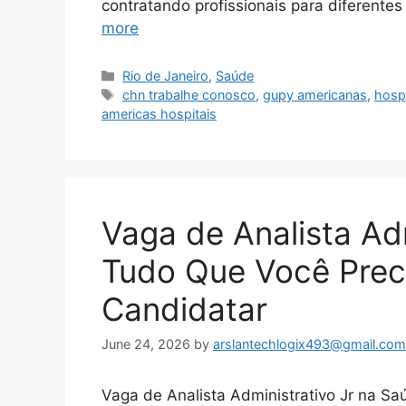
contratando profissionais para diferente
more
Categories
Rio de Janeiro
,
Saúde
Tags
chn trabalhe conosco
,
gupy americanas
,
hosp
americas hospitais
Vaga de Analista Adm
Tudo Que Você Prec
Candidatar
June 24, 2026
by
arslantechlogix493@gmail.com
Vaga de Analista Administrativo Jr na S