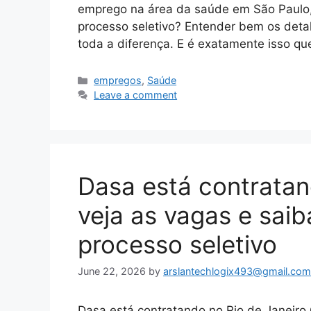
emprego na área da saúde em São Paulo
processo seletivo? Entender bem os deta
toda a diferença. E é exatamente isso qu
Categories
empregos
,
Saúde
Leave a comment
Dasa está contratan
veja as vagas e saib
processo seletivo
June 22, 2026
by
arslantechlogix493@gmail.com
Dasa está contratando no Rio de Janeiro