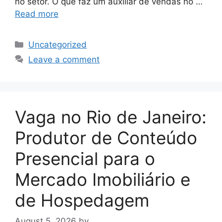
no setor. O que faz um auxiliar de vendas no …
Read more
Categories
Uncategorized
Leave a comment
Vaga no Rio de Janeiro:
Produtor de Conteúdo
Presencial para o
Mercado Imobiliário e
de Hospedagem
August 5, 2026
by