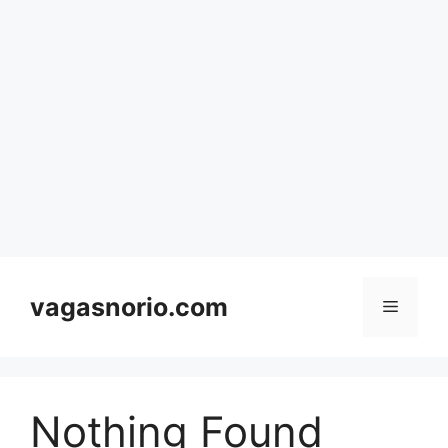
Skip
to
content
vagasnorio.com
Menu
Nothing Found