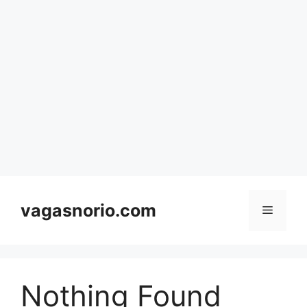
Skip
to
content
vagasnorio.com
Menu
Nothing Found