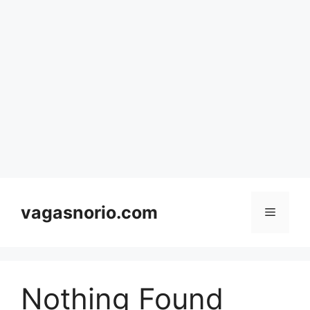
Skip
to
content
vagasnorio.com
Menu
Nothing Found