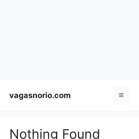
Skip
to
content
vagasnorio.com
Menu
Nothing Found