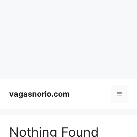
Skip
to
content
vagasnorio.com
Menu
Nothing Found