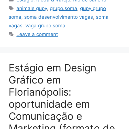
Tags
animale gupy
,
grupo.soma
,
gupy grupo
soma
,
soma desenvolvimento vagas
,
soma
vagas
,
vaga grupo soma
Leave a comment
Estágio em Design
Gráfico em
Florianópolis:
oportunidade em
Comunicação e
Marketing (formato de