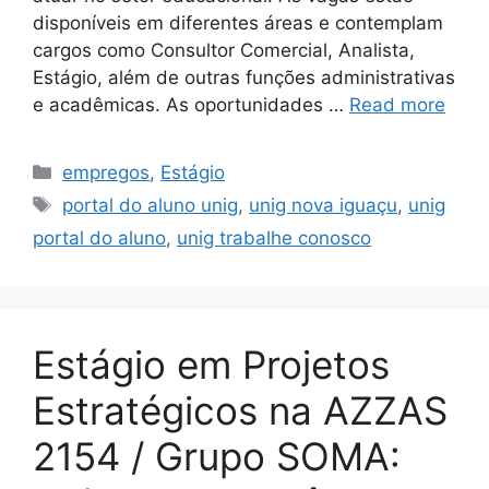
disponíveis em diferentes áreas e contemplam
cargos como Consultor Comercial, Analista,
Estágio, além de outras funções administrativas
e acadêmicas. As oportunidades …
Read more
Categories
empregos
,
Estágio
Tags
portal do aluno unig
,
unig nova iguaçu
,
unig
portal do aluno
,
unig trabalhe conosco
Estágio em Projetos
Estratégicos na AZZAS
2154 / Grupo SOMA: