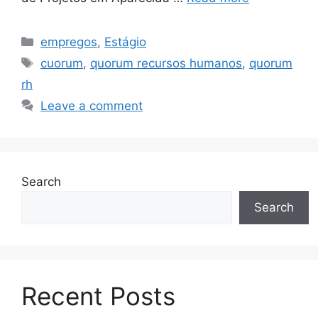
Categories
empregos
,
Estágio
Tags
cuorum
,
quorum recursos humanos
,
quorum
rh
Leave a comment
Search
Search
Recent Posts