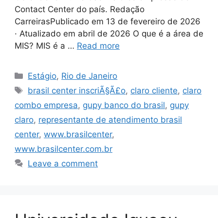
Contact Center do país. Redação
CarreirasPublicado em 13 de fevereiro de 2026
· Atualizado em abril de 2026 O que é a área de
MIS? MIS é a …
Read more
Categories
Estágio
,
Rio de Janeiro
Tags
brasil center inscriÃ§Ã£o
,
claro cliente
,
claro
combo empresa
,
gupy banco do brasil
,
gupy
claro
,
representante de atendimento brasil
center
,
www.brasilcenter
,
www.brasilcenter.com.br
Leave a comment