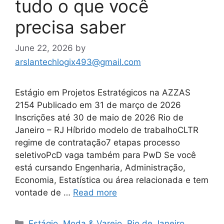
tudo o que você
precisa saber
June 22, 2026
by
arslantechlogix493@gmail.com
Estágio em Projetos Estratégicos na AZZAS
2154 Publicado em 31 de março de 2026
Inscrições até 30 de maio de 2026 Rio de
Janeiro – RJ Híbrido modelo de trabalhoCLTR
regime de contratação7 etapas processo
seletivoPcD vaga também para PwD Se você
está cursando Engenharia, Administração,
Economia, Estatística ou área relacionada e tem
vontade de …
Read more
Categories
Estágio
,
Moda & Varejo
,
Rio de Janeiro