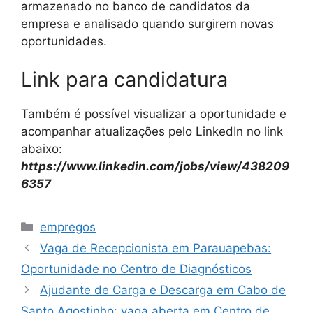
armazenado no banco de candidatos da
empresa e analisado quando surgirem novas
oportunidades.
Link para candidatura
Também é possível visualizar a oportunidade e
acompanhar atualizações pelo LinkedIn no link
abaixo:
https://www.linkedin.com/jobs/view/438209
6357
Categories
empregos
Vaga de Recepcionista em Parauapebas:
Oportunidade no Centro de Diagnósticos
Ajudante de Carga e Descarga em Cabo de
Santo Agostinho: vaga aberta em Centro de