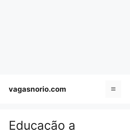
Skip
to
content
vagasnorio.com
Menu
Educação a