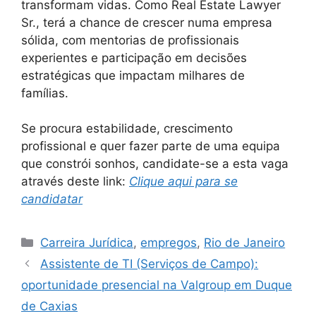
transformam vidas. Como Real Estate Lawyer
Sr., terá a chance de crescer numa empresa
sólida, com mentorias de profissionais
experientes e participação em decisões
estratégicas que impactam milhares de
famílias.
Se procura estabilidade, crescimento
profissional e quer fazer parte de uma equipa
que constrói sonhos, candidate-se a esta vaga
através deste link:
Clique aqui para se
candidatar
Categories
Carreira Jurídica
,
empregos
,
Rio de Janeiro
Assistente de TI (Serviços de Campo):
oportunidade presencial na Valgroup em Duque
de Caxias