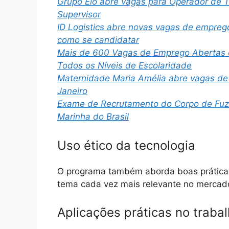
Grupo Elo abre vagas para Operador de T
Supervisor
ID Logistics abre novas vagas de emprego
como se candidatar
Mais de 600 Vagas de Emprego Abertas e
Todos os Níveis de Escolaridade
Maternidade Maria Amélia abre vagas de
Janeiro
Exame de Recrutamento do Corpo de Fuzile
Marinha do Brasil
Uso ético da tecnologia
O programa também aborda boas práticas e
tema cada vez mais relevante no mercad
Aplicações práticas no traba