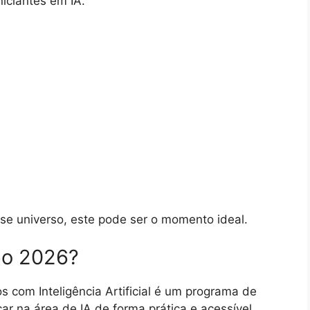
niciantes em IA.
se universo, este pode ser o momento ideal.
po 2026?
s com Inteligência Artificial é um programa de
 na área de IA de forma prática e acessível.