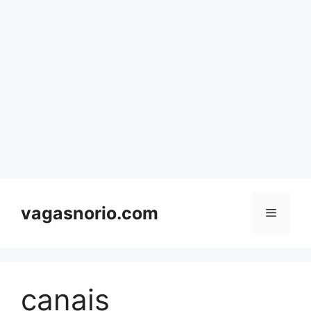
Skip
to
content
vagasnorio.com
Menu
canais