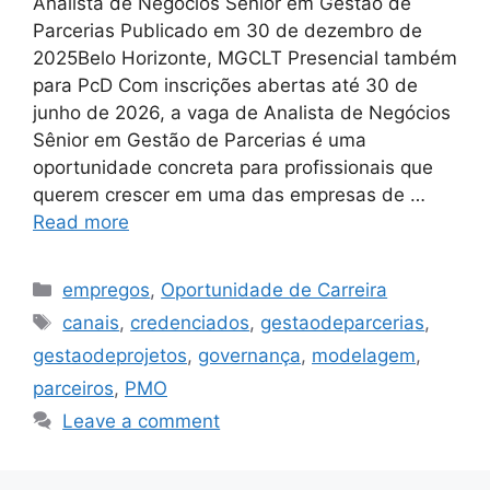
Analista de Negócios Sênior em Gestão de
Parcerias Publicado em 30 de dezembro de
2025Belo Horizonte, MGCLT Presencial também
para PcD Com inscrições abertas até 30 de
junho de 2026, a vaga de Analista de Negócios
Sênior em Gestão de Parcerias é uma
oportunidade concreta para profissionais que
querem crescer em uma das empresas de …
Read more
Categories
empregos
,
Oportunidade de Carreira
Tags
canais
,
credenciados
,
gestaodeparcerias
,
gestaodeprojetos
,
governança
,
modelagem
,
parceiros
,
PMO
Leave a comment