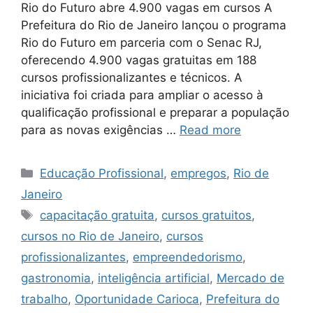
Rio do Futuro abre 4.900 vagas em cursos A
Prefeitura do Rio de Janeiro lançou o programa
Rio do Futuro em parceria com o Senac RJ,
oferecendo 4.900 vagas gratuitas em 188
cursos profissionalizantes e técnicos. A
iniciativa foi criada para ampliar o acesso à
qualificação profissional e preparar a população
para as novas exigências …
Read more
Categories
Educação Profissional
,
empregos
,
Rio de
Janeiro
Tags
capacitação gratuita
,
cursos gratuitos
,
cursos no Rio de Janeiro
,
cursos
profissionalizantes
,
empreendedorismo
,
gastronomia
,
inteligência artificial
,
Mercado de
trabalho
,
Oportunidade Carioca
,
Prefeitura do