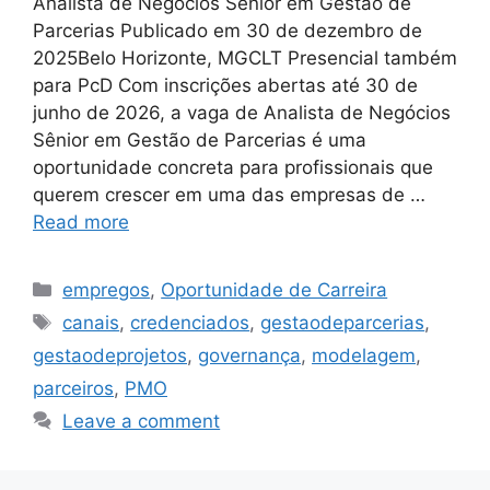
Analista de Negócios Sênior em Gestão de
Parcerias Publicado em 30 de dezembro de
2025Belo Horizonte, MGCLT Presencial também
para PcD Com inscrições abertas até 30 de
junho de 2026, a vaga de Analista de Negócios
Sênior em Gestão de Parcerias é uma
oportunidade concreta para profissionais que
querem crescer em uma das empresas de …
Read more
Categories
empregos
,
Oportunidade de Carreira
Tags
canais
,
credenciados
,
gestaodeparcerias
,
gestaodeprojetos
,
governança
,
modelagem
,
parceiros
,
PMO
Leave a comment