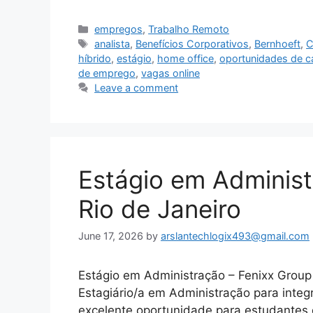
Categories
empregos
,
Trabalho Remoto
Tags
analista
,
Benefícios Corporativos
,
Bernhoeft
,
C
híbrido
,
estágio
,
home office
,
oportunidades de ca
de emprego
,
vagas online
Leave a comment
Estágio em Administ
Rio de Janeiro
June 17, 2026
by
arslantechlogix493@gmail.com
Estágio em Administração – Fenixx Group
Estagiário/a em Administração para integ
excelente oportunidade para estudantes 