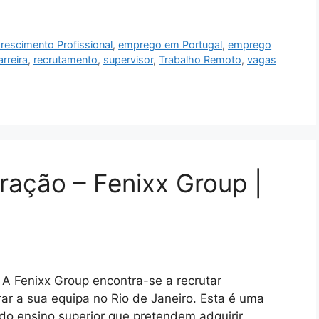
rescimento Profissional
,
emprego em Portugal
,
emprego
rreira
,
recrutamento
,
supervisor
,
Trabalho Remoto
,
vagas
ração – Fenixx Group |
 A Fenixx Group encontra-se a recrutar
rar a sua equipa no Rio de Janeiro. Esta é uma
do ensino superior que pretendem adquirir