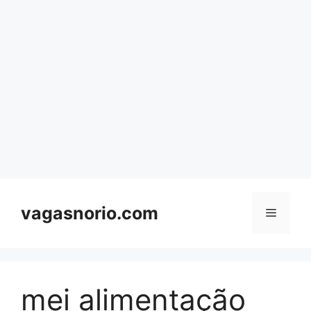
Skip
to
content
vagasnorio.com
Menu
mei alimentação