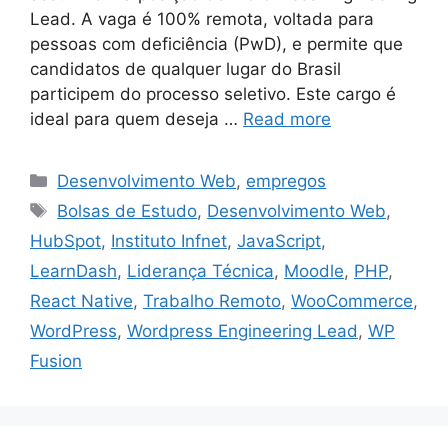
Lead. A vaga é 100% remota, voltada para
pessoas com deficiência (PwD), e permite que
candidatos de qualquer lugar do Brasil
participem do processo seletivo. Este cargo é
ideal para quem deseja …
Read more
Categories
Desenvolvimento Web
,
empregos
Tags
Bolsas de Estudo
,
Desenvolvimento Web
,
HubSpot
,
Instituto Infnet
,
JavaScript
,
LearnDash
,
Liderança Técnica
,
Moodle
,
PHP
,
React Native
,
Trabalho Remoto
,
WooCommerce
,
WordPress
,
Wordpress Engineering Lead
,
WP
Fusion