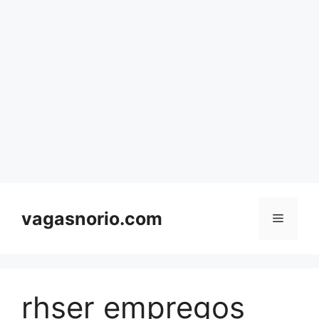
Skip
to
content
vagasnorio.com
Menu
rhser empregos