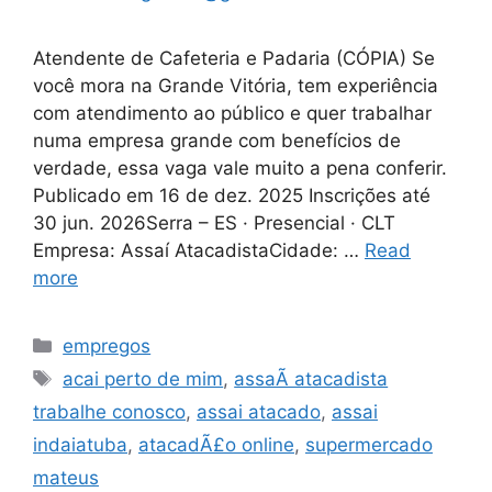
Atendente de Cafeteria e Padaria (CÓPIA) Se
você mora na Grande Vitória, tem experiência
com atendimento ao público e quer trabalhar
numa empresa grande com benefícios de
verdade, essa vaga vale muito a pena conferir.
Publicado em 16 de dez. 2025 Inscrições até
30 jun. 2026Serra – ES · Presencial · CLT
Empresa: Assaí AtacadistaCidade: …
Read
more
Categories
empregos
Tags
acai perto de mim
,
assaÃ­ atacadista
trabalhe conosco
,
assai atacado
,
assai
indaiatuba
,
atacadÃ£o online
,
supermercado
mateus