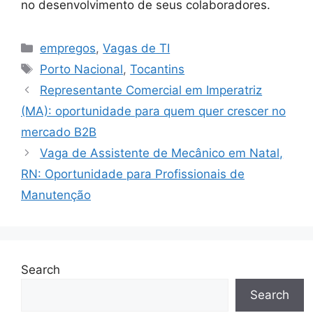
no desenvolvimento de seus colaboradores.
Categories
empregos
,
Vagas de TI
Tags
Porto Nacional
,
Tocantins
Representante Comercial em Imperatriz
(MA): oportunidade para quem quer crescer no
mercado B2B
Vaga de Assistente de Mecânico em Natal,
RN: Oportunidade para Profissionais de
Manutenção
Search
Search