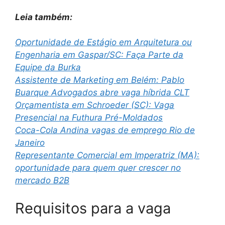
Leia também:
Oportunidade de Estágio em Arquitetura ou
Engenharia em Gaspar/SC: Faça Parte da
Equipe da Burka
Assistente de Marketing em Belém: Pablo
Buarque Advogados abre vaga híbrida CLT
Orçamentista em Schroeder (SC): Vaga
Presencial na Futhura Pré-Moldados
Coca-Cola Andina vagas de emprego Rio de
Janeiro
Representante Comercial em Imperatriz (MA):
oportunidade para quem quer crescer no
mercado B2B
Requisitos para a vaga