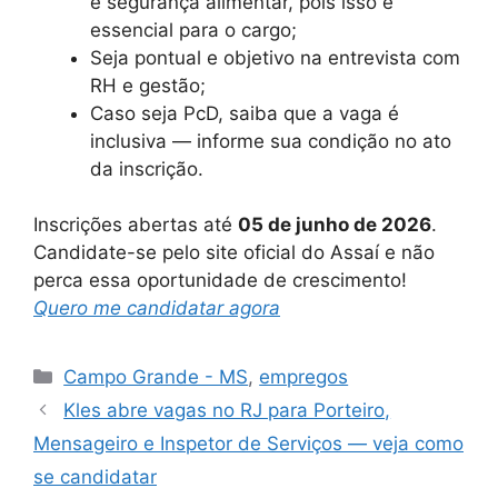
e segurança alimentar, pois isso é
essencial para o cargo;
Seja pontual e objetivo na entrevista com
RH e gestão;
Caso seja PcD, saiba que a vaga é
inclusiva — informe sua condição no ato
da inscrição.
Inscrições abertas até
05 de junho de 2026
.
Candidate-se pelo site oficial do Assaí e não
perca essa oportunidade de crescimento!
Quero me candidatar agora
Categories
Campo Grande - MS
,
empregos
Kles abre vagas no RJ para Porteiro,
Mensageiro e Inspetor de Serviços — veja como
se candidatar