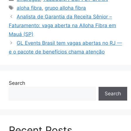
Tags
aloha fibra
,
grupo alloha fibra
Analista de Garantia da Receita Sênior –
Faturamento: vaga aberta na Alloha Fibra em
Mauá (SP)
GL Events Brasil tem vagas abertas no RJ —
e o pacote de benefícios chama atenção
Search
Search
Recent Posts