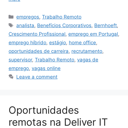
Categories
empregos
,
Trabalho Remoto
Tags
analista
,
Benefícios Corporativos
,
Bernhoeft
,
Crescimento Profissional
,
emprego em Portugal
,
emprego híbrido
,
estágio
,
home office
,
oportunidades de carreira
,
recrutamento
,
supervisor
,
Trabalho Remoto
,
vagas de
emprego
,
vagas online
Leave a comment
Oportunidades
remotas na Deliver IT