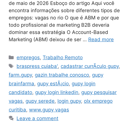
de maio de 2026 Esboço do artigo Aqui você
encontra informações sobre diferentes tipos de
empregos: vagas no rio O que é ABM e por que
todo profissional de marketing B2B deveria
dominar essa estratégia O Account-Based
Marketing (ABM) deixou de ser …
Read more
Categories
empregos
,
Trabalho Remoto
Tags
braspress cuiaba'
,
cadastrar currÃ­culo gupy
,
farm.gupy
,
gazin trabalhe conosco
,
gupy
brainfarma
,
gupy estÃ¡cio
,
gupy login
candidato
,
gupy login linkedin
,
gupy pesquisar
vagas
,
gupy serede
,
login gupy
,
olx emprego
curitiba
,
www.gupy vagas
Leave a comment