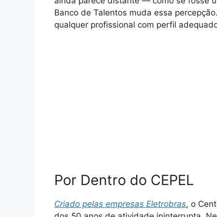
ainda parece distante — como se fosse u
Banco de Talentos muda essa percepção. 
qualquer profissional com perfil adequad
Por Dentro do CEPEL
Criado pelas empresas Eletrobras
, o Cen
dos 50 anos de atividade ininterrupta. N