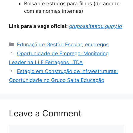
Bolsa de estudos para filhos (de acordo
com as normas internas)
Link para a vaga oficial:
gruposaltaedu.gupy.io
Categories
Educação e Gestão Escolar
,
empregos
Oportunidade de Emprego: Monitoring
Leader na LLE Ferragens LTDA
Estágio em Construção de Infraestruturas:
Oportunidade no Grupo Salta Educação
Leave a Comment
Comment