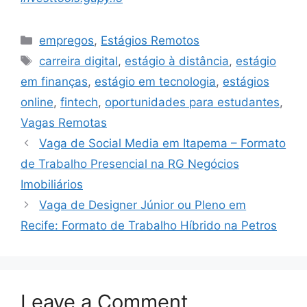
Categories
empregos
,
Estágios Remotos
Tags
carreira digital
,
estágio à distância
,
estágio
em finanças
,
estágio em tecnologia
,
estágios
online
,
fintech
,
oportunidades para estudantes
,
Vagas Remotas
Vaga de Social Media em Itapema – Formato
de Trabalho Presencial na RG Negócios
Imobiliários
Vaga de Designer Júnior ou Pleno em
Recife: Formato de Trabalho Híbrido na Petros
Leave a Comment