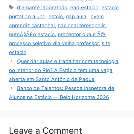
Tags
diamante laboratorio
,
ead estacio
,
estacio
portal do aluno
,
estcio
,
gap aula
,
jovem
aprendiz castanhal
,
nacional teresopolis
,
nutriÃ§Ã£o estacio
,
preceptor o que Ã©
,
processo seletivo vila velha professor
,
site
estacio
Quer dar aulas e trabalhar com tecnologia
no interior do Rio? A Estácio tem uma vaga
aberta em Santo Antônio de Pádua
Banco de Talentos: Pessoa Inspetora de
Alunos na Estácio — Belo Horizonte 2026
Leave a Comment