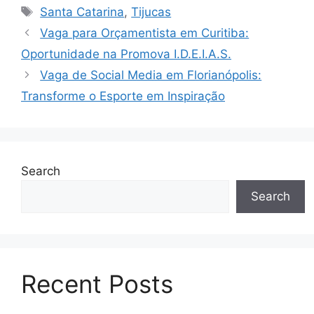
Tags
Santa Catarina
,
Tijucas
Vaga para Orçamentista em Curitiba:
Oportunidade na Promova I.D.E.I.A.S.
Vaga de Social Media em Florianópolis:
Transforme o Esporte em Inspiração
Search
Search
Recent Posts