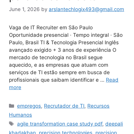
June 1, 2026
by
arslantechlogix493@gmail.com
Vaga de IT Recruiter em São Paulo
Oportunidade presencial · Tempo integral · São
Paulo, Brasil TI & Tecnologia Presencial Inglês
avançado exigido + 3 anos de experiência O
mercado de tecnologia no Brasil segue
aquecido, e as empresas que atuam com
serviços de TI estão sempre em busca de
profissionais que saibam identificar e …
Read
more
Categories
empregos
,
Recrutador de TI
,
Recursos
Humanos
Tags
agile transformation case study pdf
,
deepali
khadakban
,
precision technologies
,
precision