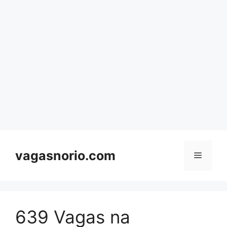
Skip
to
content
vagasnorio.com
Menu
639 Vagas na