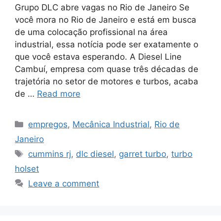
Grupo DLC abre vagas no Rio de Janeiro Se
você mora no Rio de Janeiro e está em busca
de uma colocação profissional na área
industrial, essa notícia pode ser exatamente o
que você estava esperando. A Diesel Line
Cambuí, empresa com quase três décadas de
trajetória no setor de motores e turbos, acaba
de …
Read more
Categories
empregos
,
Mecânica Industrial
,
Rio de
Janeiro
Tags
cummins rj
,
dlc diesel
,
garret turbo
,
turbo
holset
Leave a comment