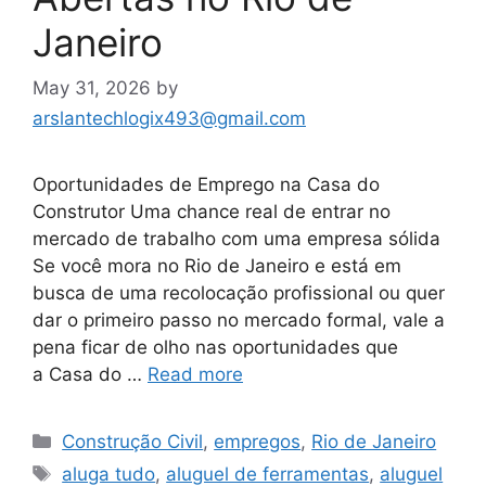
Janeiro
May 31, 2026
by
arslantechlogix493@gmail.com
Oportunidades de Emprego na Casa do
Construtor Uma chance real de entrar no
mercado de trabalho com uma empresa sólida
Se você mora no Rio de Janeiro e está em
busca de uma recolocação profissional ou quer
dar o primeiro passo no mercado formal, vale a
pena ficar de olho nas oportunidades que
a Casa do …
Read more
Categories
Construção Civil
,
empregos
,
Rio de Janeiro
Tags
aluga tudo
,
aluguel de ferramentas
,
aluguel