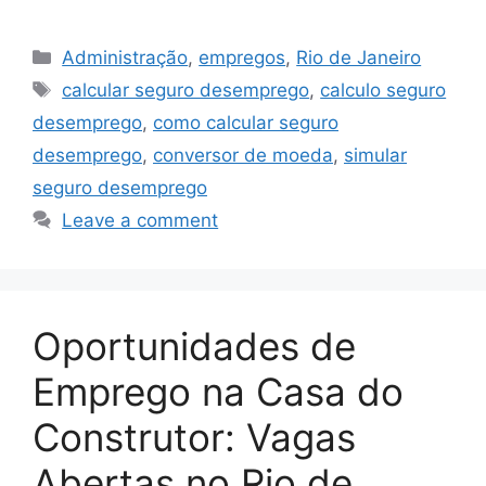
Categories
Administração
,
empregos
,
Rio de Janeiro
Tags
calcular seguro desemprego
,
calculo seguro
desemprego
,
como calcular seguro
desemprego
,
conversor de moeda
,
simular
seguro desemprego
Leave a comment
Oportunidades de
Emprego na Casa do
Construtor: Vagas
Abertas no Rio de