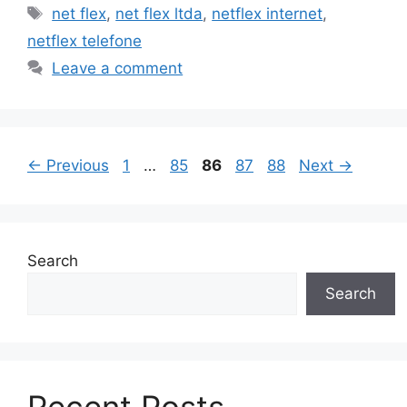
Tags
net flex
,
net flex ltda
,
netflex internet
,
netflex telefone
Leave a comment
Page
Page
Page
Page
Page
←
Previous
1
…
85
86
87
88
Next
→
Search
Search