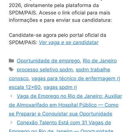
2026, diretamente pela plataforma da
SPDM/PAIS. Acesse o link oficial para mais
informações e para enviar sua candidatura:
Candidate-se agora pelo portal oficial da
SPDM/PAIS:
Ver vaga e se candidatar
Categories
Oportunidade de emprego
,
Rio de Janeiro
Tags
processo seletivo spdm
,
spdm trabalhe
conosco
,
vagas para técnico de enfermagem rj
escala 12x60
,
vagas spdm rj
Vaga de Emprego no Rio de Janeiro: Auxiliar
de Almoxarifado em Hospital Público — Como
se Preparar e Conquistar sua Oportunidade
Conexão Talento Está com 31 Vagas de
Emprego no Rio de Janeiro — Oportunidade