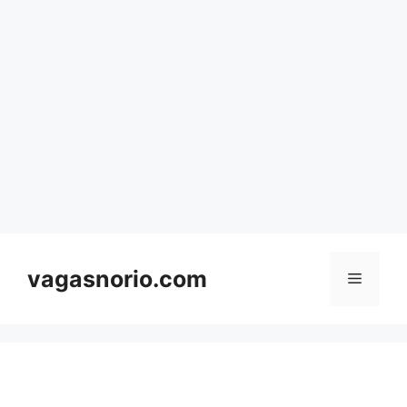
Skip
to
content
vagasnorio.com
Menu