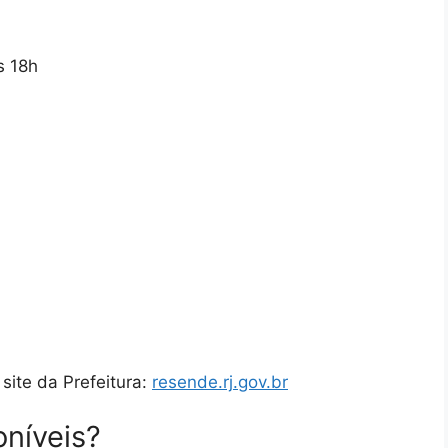
s 18h
site da Prefeitura:
resende.rj.gov.br
oníveis?