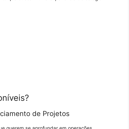
oníveis?
ciamento de Projetos
que querem se aprofundar em operações