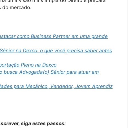
ona uma visão mais ampla do Direito e prepara
s do mercado.
estacar como Business Partner em uma grande
l Sênior na Dexco: o que você precisa saber antes
xportação Pleno na Dexco
co busca Advogada(o) Sênior para atuar em
dades para Mecânico, Vendedor, Jovem Aprendiz
nscrever, siga estes passos: