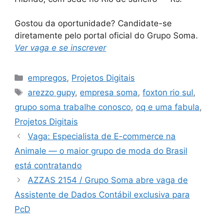
Gostou da oportunidade? Candidate-se
diretamente pelo portal oficial do Grupo Soma.
Ver vaga e se inscrever
Categories
empregos
,
Projetos Digitais
Tags
arezzo gupy
,
empresa soma
,
foxton rio sul
,
grupo soma trabalhe conosco
,
oq e uma fabula
,
Projetos Digitais
Vaga: Especialista de E-commerce na
Animale — o maior grupo de moda do Brasil
está contratando
AZZAS 2154 / Grupo Soma abre vaga de
Assistente de Dados Contábil exclusiva para
PcD