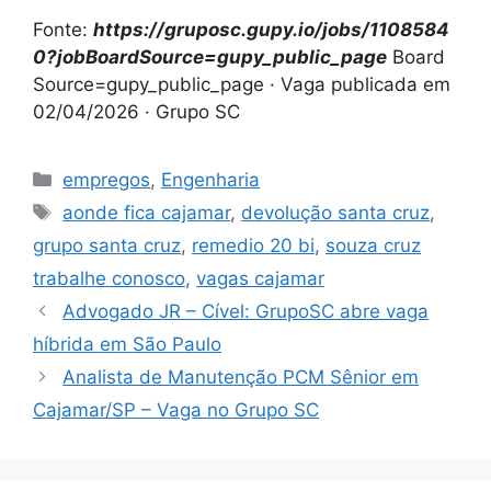
Fonte:
https://gruposc.gupy.io/jobs/1108584
0?jobBoardSource=gupy_public_page
Board
Source=gupy_public_page · Vaga publicada em
02/04/2026 · Grupo SC
Categories
empregos
,
Engenharia
Tags
aonde fica cajamar
,
devolução santa cruz
,
grupo santa cruz
,
remedio 20 bi
,
souza cruz
trabalhe conosco
,
vagas cajamar
Advogado JR – Cível: GrupoSC abre vaga
híbrida em São Paulo
Analista de Manutenção PCM Sênior em
Cajamar/SP – Vaga no Grupo SC