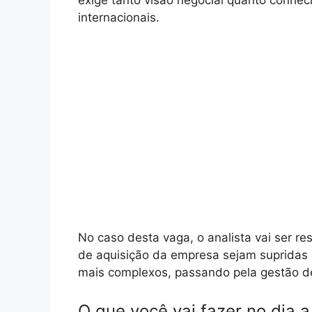
exige tanto visão negocial quanto conhec
internacionais.
No caso desta vaga, o analista vai ser r
de aquisição da empresa sejam supridas c
mais complexos, passando pela gestão de
O que você vai fazer no dia a