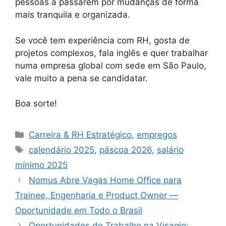
pessoas a passarem por mudanças de forma
mais tranquila e organizada.
Se você tem experiência com RH, gosta de
projetos complexos, fala inglês e quer trabalhar
numa empresa global com sede em São Paulo,
vale muito a pena se candidatar.
Boa sorte!
Categories
Carreira & RH Estratégico
,
empregos
Tags
calendário 2025
,
páscoa 2026
,
salário
mínimo 2025
Nomus Abre Vagas Home Office para
Trainee, Engenharia e Product Owner —
Oportunidade em Todo o Brasil
Oportunidades de Trabalho na Visagio: